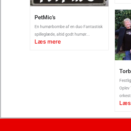
PetMic’s
En humørbombe af en duo Fantastisk
spilleglæde, altid godt humør...
Læs mere
Torb
Festli
Oplev 
orkestr
Læs