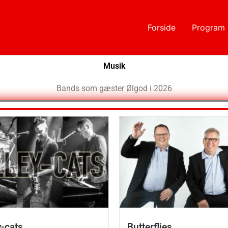
Forside
Program
Musik
Bands som gæster Ølgod i 2026
y-cats
Butterflies