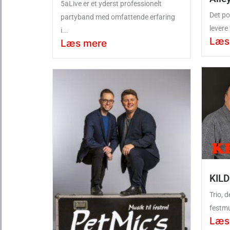
5aLive er et yderst professionelt
Det po
partyband med omfattende erfaring
levere
i...
Læs
Læs mere
KIL
Trio, 
festmu
Læs