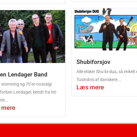
Shubiforsjov
Alle elsker Shu-bi-dua, så enkelt 
en Lendager Band
Tusindvis af danskere...
g stemning og 70’er-nostalgi
Læs mere
Torben Lendager, kendt fra hit-
et...
 mere