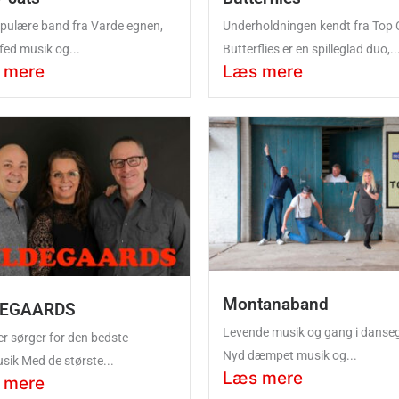
pulære band fra Varde egnen,
Underholdningen kendt fra Top 
 fed musik og...
Butterflies er en spilleglad duo,..
 mere
Læs mere
Montanaband
DEGAARDS
Levende musik og gang i danseg
der sørger for den bedste
Nyd dæmpet musik og...
sik Med de største...
Læs mere
 mere